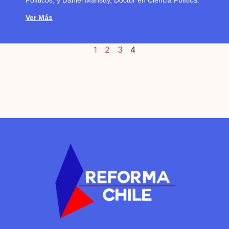
Políticos; y Daniel Mansuy, Doctor en Ciencia Política.
Ver Más
1
2
3
4